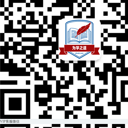
VIP客服微信