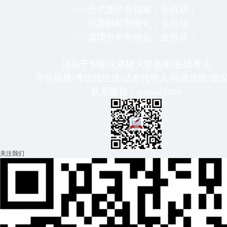
>> 公式图片音视频，全自动；
>> 试题解析智能化，全自动；
>> 成绩分析智能化，全自动；
适应于智能化搭建大型题库/在线考试
平台搭建/考试代生成/试卷代导入/问题反馈/建
联系微信：weixue2026
关注我们