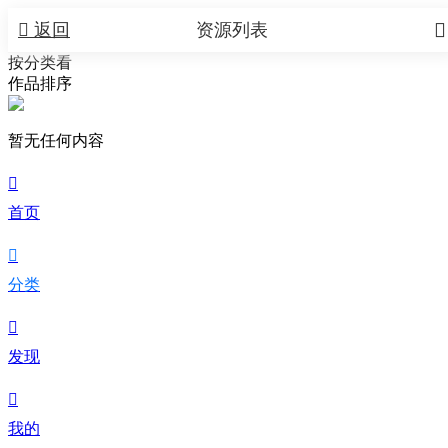


返回
资源列表
按分类看
作品排序
暂无任何内容

首页

分类

发现

我的