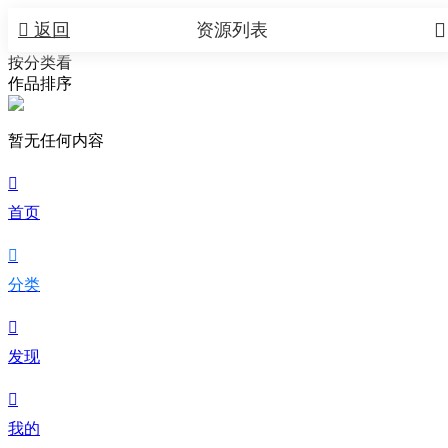


返回
资源列表
按分类看
作品排序
暂无任何内容

首页

分类

发现

我的