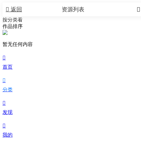


返回
资源列表
按分类看
作品排序
暂无任何内容

首页

分类

发现

我的