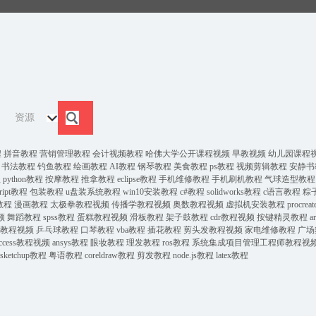
资源
程
拼音教程
营销管理教程
会计视频教程
哈佛大学公开课程视频
早教视频
幼儿园课程
书法教程
钓鱼教程
绘画教程
AI教程
钢琴教程
美食教程
ps教程
视频剪辑教程
安静书
程
python教程
按摩教程
推拿教程
eclipse教程
手机维修教程
手机刷机教程
气球造型教程
索
cript教程
包装教程
u盘装系统教程
win10安装教程
c#教程
solidworks教程
c语言教程
粽
教程
漫画教程
太极拳教程视频
传播学教程视频
奥数教程视频
虚拟机安装教程
procre
频
舞蹈教程
spss教程
蛋糕教程视频
滑板教程
架子鼓教程
cdr教程视频
按键精灵教程
a
教程视频
乒乓球教程
口琴教程
vba教程
插花教程
剪头发教程视频
家电维修教程
广场
access教程视频
ansys教程
眼妆教程
理发教程
ros教程
系统集成项目管理工程师教程视
sketchup教程
粤语教程
coreldraw教程
剪发教程
node.js教程
latex教程