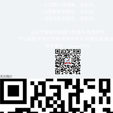
>> 公式图片音视频，全自动；
>> 试题解析智能化，全自动；
>> 成绩分析智能化，全自动；
适应于智能化搭建大型题库/在线考试
平台搭建/考试代生成/试卷代导入/问题反馈/建
联系微信：weixue2026
关注我们