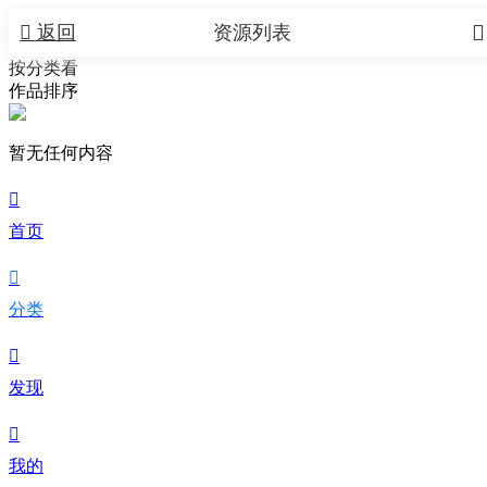


返回
资源列表
按分类看
作品排序
暂无任何内容

首页

分类

发现

我的