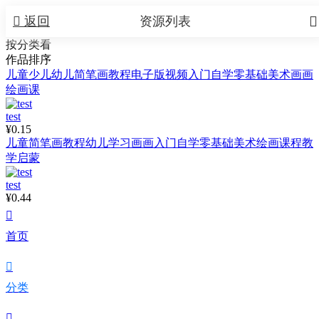


返回
资源列表
按分类看
作品排序
儿童少儿幼儿简笔画教程电子版视频入门自学零基础美术画画
绘画课
test
¥0.15
儿童简笔画教程幼儿学习画画入门自学零基础美术绘画课程教
学启蒙
test
¥0.44

首页

分类
