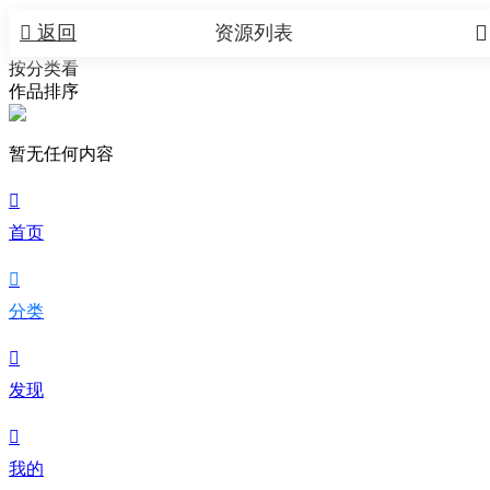


返回
资源列表
按分类看
作品排序
暂无任何内容

首页

分类

发现

我的