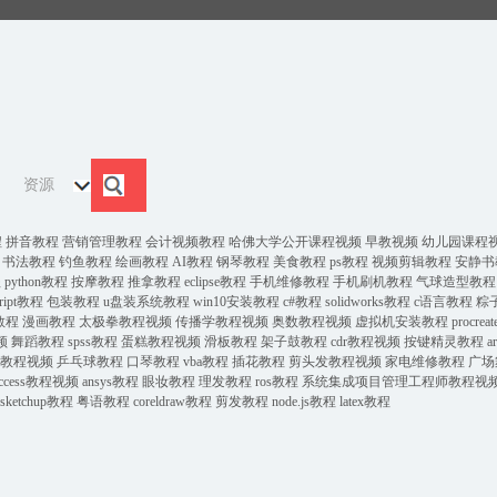
资源
程
拼音教程
营销管理教程
会计视频教程
哈佛大学公开课程视频
早教视频
幼儿园课程
书法教程
钓鱼教程
绘画教程
AI教程
钢琴教程
美食教程
ps教程
视频剪辑教程
安静书
程
python教程
按摩教程
推拿教程
eclipse教程
手机维修教程
手机刷机教程
气球造型教程
索
cript教程
包装教程
u盘装系统教程
win10安装教程
c#教程
solidworks教程
c语言教程
粽
教程
漫画教程
太极拳教程视频
传播学教程视频
奥数教程视频
虚拟机安装教程
procre
频
舞蹈教程
spss教程
蛋糕教程视频
滑板教程
架子鼓教程
cdr教程视频
按键精灵教程
a
教程视频
乒乓球教程
口琴教程
vba教程
插花教程
剪头发教程视频
家电维修教程
广场
access教程视频
ansys教程
眼妆教程
理发教程
ros教程
系统集成项目管理工程师教程视
sketchup教程
粤语教程
coreldraw教程
剪发教程
node.js教程
latex教程