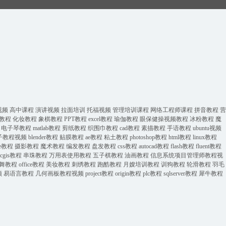
视频
高中课程
演讲视频
拉面培训
托福视频
管理培训课程
网络工程师课程
拼音教程
营
教程
化妆教程
象棋教程
PPT教程
excel教程
瑜伽教程
眼保健操视频教程
冰粉教程
魔
电子琴教程
matlab教程
剪纸教程
织围巾教程
cad教程
素描教程
手语教程
ubuntu视频
子教程视频
blender教程
贴膜教程
ae教程
粘土教程
photoshop教程
html教程
linux教程
ate教程
摄影教程
魔术教程
编发教程
盘发教程
css教程
autocad教程
flash教程
fluent教程
rcgis教程
串珠教程
万用表使用教程
五子棋教程
油画教程
信息系统项目管理师教程视
舞教程
office教程
美妆教程
刺绣教程
跑酷教程
月嫂培训教程
训狗教程
轮滑教程
羽毛
频
易语言教程
几何画板教程视频
project教程
origin教程
plc教程
sqlserver教程
犀牛教程