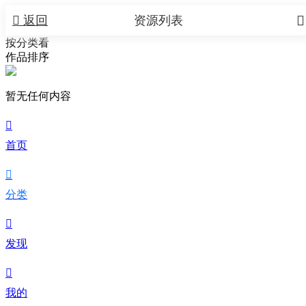


返回
资源列表
按分类看
作品排序
暂无任何内容

首页

分类

发现

我的