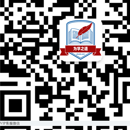
VIP客服微信