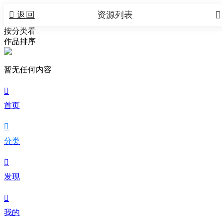


返回
资源列表
按分类看
作品排序
暂无任何内容

首页

分类

发现

我的