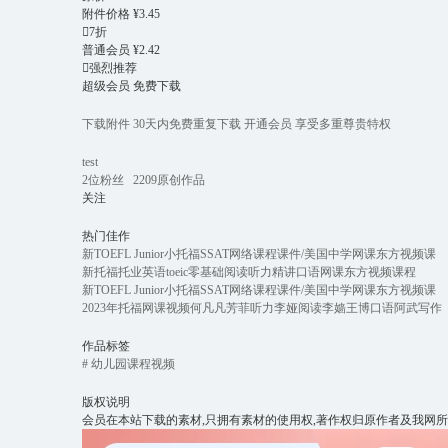
附件价格
¥
3.45

7折
普通会员
¥
2.42

强烈推荐
超级会员
免费下载
下载附件
30天内免费重复下载
开通会员
享受多重尊贵特权
test
2
位粉丝
2209
原创作品
关注
热门佳作
新TOEFL Junior小托福SSAT网络课程课件/美国中学网课东方视频课
新托福托业英语toeic零基础阅读听力精讲口语网课东方视频课程
新TOEFL Junior小托福SSAT网络课程课件/美国中学网课东方视频课
2023年托福网课视频何凡凡芳菲听力李娅阅读李嫱王博口语阿武写作
作品标签
# 幼儿园课程视频
版权说明
会员在本站下载的素材,只拥有素材的使用权,著作权归原作者及我网