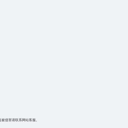
益被侵害请联系网站客服。