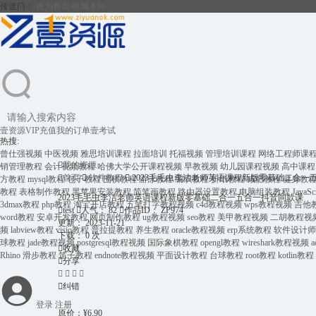
传送门：
设为首页
收藏本站
壹资源
VIP充值
我的订单
壹考试
热搜:
曾仕强视频
中医视频
雅思培训课程
拉面培训
托福视频
管理培训课程
网络工程师课

我的资源
销管理教程
会计视频教程
哈佛大学公开课程视频
早教视频
幼儿园课程视频
高中课程

首页

软件教程

2023毛毛虫李洁老师英语课程新版零基础二合一
方教程
mysql教程
包子教程
围棋教程
游泳教程
编织教程
折纸教程
减肥教程
健身教
教程
表格制作教程
黑苹果安装教程
简笔画教程
路由器设置教程
电脑组装教程
JavaS
2023毛毛虫李洁老师英语课程新版零基础二合一五合一抖音同款课
3dmax教程
php教程
淘宝开店教程
五笔打字教程视频
c4d教程视频
wps教程视频
吉他

test

人气：
82

作品ID：
ZP974
word教程
安卓开发教程
网页制作教程
ug教程视频
seo教程
美甲教程视频
二胡教程视
更新：
2023-11-21
频
labview教程
visio教程
普拉提教程
养生教程
oracle教程视频
erp系统教程
软件设计师
下载：
0 次
球教程
jade教程视频
postgresql教程视频
国际象棋教程
opengl教程
wireshark教程视频

收藏
Rhino
滑步教程
笛子教程
endnote教程视频
平面设计教程
台球教程
root教程
kotlin教程

分享





纠错
登录
注册
原价：
¥
6.90