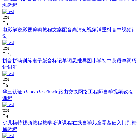
频教程
test

5
电影解说影视剪辑教程文案配音高清短视频消重抖音中视频计
划
test

15
拼音拼读训练电子版音标记单词思维导图小学初中英语单词巧
记词汇
test

6
华三认证h3cne/h3cse/h3cie路由交换网络工程师自学视频教程
课程
test

9
少儿模特视频教程教学培训课程在线自学儿童零基础入门到精
通教程