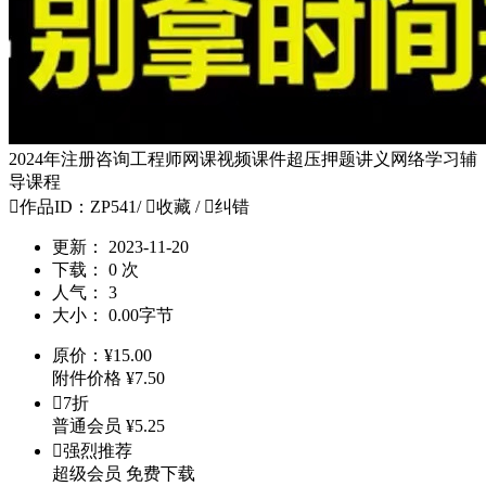
2024年注册咨询工程师网课视频课件超压押题讲义网络学习辅
导课程

作品ID：ZP541
/

收藏
/

纠错
更新：
2023-11-20
下载：
0 次
人气：
3
大小：
0.00字节
原价：
¥
15.00
附件价格
¥
7.50

7折
普通会员
¥
5.25

强烈推荐
超级会员
免费下载