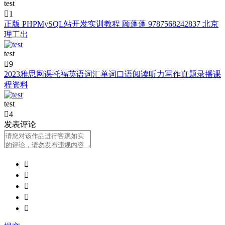
test

1
正版 PHPMySQL站开发实训教程 顾蓬蓬 9787568242837 北京
理工出
test

9
2023雅思网课托福英语词汇单词口语阅读听力写作真题录播课
程资料
test

4
发表评论




