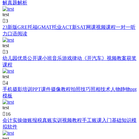
解真题解析
test

3
23新版GRE托福GMAT托业ACT新SAT网课视频课程一对一听
力口语阅读
test

3
幼儿园优质公开课小班音乐游戏律动《开汽车》视频教案获奖
课程
test

4
手机摄影培训PPT课件摄像教程拍照技巧照相技术人物静物ppt
模板
test

16
会计实操做账报税真账实训视频教程手工账课入门基础知识模
拟软件
test