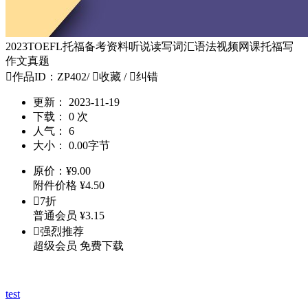
2023TOEFL托福备考资料听说读写词汇语法视频网课托福写
作文真题

作品ID：ZP402
/

收藏
/

纠错
更新：
2023-11-19
下载：
0 次
人气：
6
大小：
0.00字节
原价：
¥
9.00
附件价格
¥
4.50

7折
普通会员
¥
3.15

强烈推荐
超级会员
免费下载
test