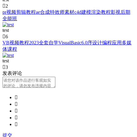

2
pr视频剪辑教程ae合成特效师素材c4d建模渲染教程影视后期
全能班
test

6
VB视频教程2023全套自学VisualBasic6.0序设计编程应用多媒
体课程
test

3
发表评论





提交