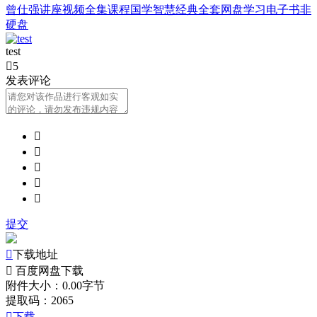
曾仕强讲座视频全集课程国学智慧经典全套网盘学习电子书非
硬盘
test

5
发表评论





提交

下载地址

百度网盘下载
附件大小：0.00字节
提取码：
2065

下载