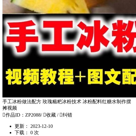
手工冰粉做法配方 玫瑰糍粑冰粉技术 冰粉配料红糖水制作摆
摊视频

作品ID：ZP2088
/

收藏
/

纠错
更新：
2023-12-10
下载：
0 次