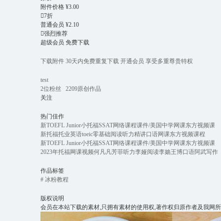
附件价格
¥
3.00

7折
普通会员
¥
2.10

强烈推荐
超级会员
免费下载
下载附件
30天内免费重复下载
开通会员
享受多重尊贵特权
test
2
位粉丝
2209
原创作品
关注
热门佳作
新TOEFL Junior小托福SSAT网络课程课件/美国中学网课东方视频课
新托福托业英语toeic零基础阅读听力精讲口语网课东方视频课程
新TOEFL Junior小托福SSAT网络课程课件/美国中学网课东方视频课
2023年托福网课视频何凡凡芳菲听力李娅阅读李嫱王博口语阿武写作
作品标签
# 冰粉教程
版权说明
会员在本站下载的素材,只拥有素材的使用权,著作权归原作者及我网