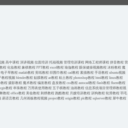
视频
高中课程
演讲视频
拉面培训
托福视频
管理培训课程
网络工程师课程
拼音教程
营
教程
化妆教程
象棋教程
PPT教程
excel教程
瑜伽教程
眼保健操视频教程
冰粉教程
魔
电子琴教程
matlab教程
剪纸教程
织围巾教程
cad教程
素描教程
手语教程
ubuntu视频
子教程视频
blender教程
贴膜教程
ae教程
粘土教程
photoshop教程
html教程
linux教程
ate教程
摄影教程
魔术教程
编发教程
盘发教程
css教程
autocad教程
flash教程
fluent教程
rcgis教程
串珠教程
万用表使用教程
五子棋教程
油画教程
信息系统项目管理师教程视
舞教程
office教程
美妆教程
刺绣教程
跑酷教程
月嫂培训教程
训狗教程
轮滑教程
羽毛
频
易语言教程
几何画板教程视频
project教程
origin教程
plc教程
sqlserver教程
犀牛教程