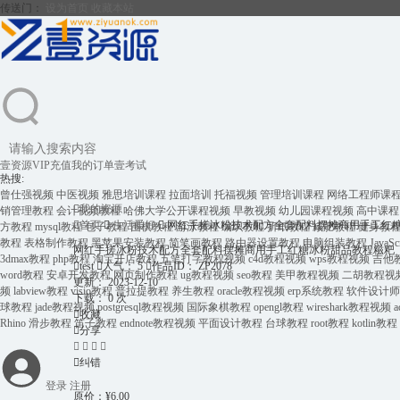
传送门：
设为首页
收藏本站
壹资源
VIP充值
我的订单
壹考试
热搜:
曾仕强视频
中医视频
雅思培训课程
拉面培训
托福视频
管理培训课程
网络工程师课

我的资源
销管理教程
会计视频教程
哈佛大学公开课程视频
早教视频
幼儿园课程视频
高中课程

首页

生活爱好

网红手搓冰粉技术配方全套配料摆摊商用手工红
方教程
mysql教程
包子教程
围棋教程
游泳教程
编织教程
折纸教程
减肥教程
健身教
教程
表格制作教程
黑苹果安装教程
简笔画教程
路由器设置教程
电脑组装教程
JavaS
网红手搓冰粉技术配方全套配料摆摊商用手工红糖冰粉甜品教程糍粑
3dmax教程
php教程
淘宝开店教程
五笔打字教程视频
c4d教程视频
wps教程视频
吉他

test

人气：
5

作品ID：
ZP2078
word教程
安卓开发教程
网页制作教程
ug教程视频
seo教程
美甲教程视频
二胡教程视
更新：
2023-12-10
频
labview教程
visio教程
普拉提教程
养生教程
oracle教程视频
erp系统教程
软件设计师
下载：
0 次
球教程
jade教程视频
postgresql教程视频
国际象棋教程
opengl教程
wireshark教程视频

收藏
Rhino
滑步教程
笛子教程
endnote教程视频
平面设计教程
台球教程
root教程
kotlin教程

分享





纠错
登录
注册
原价：
¥
6.00