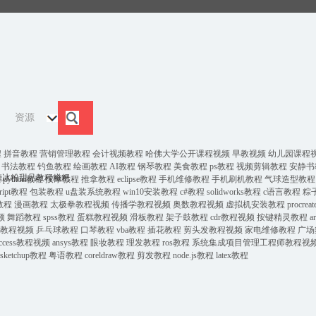
资源
程
拼音教程
营销管理教程
会计视频教程
哈佛大学公开课程视频
早教视频
幼儿园课程
书法教程
钓鱼教程
绘画教程
AI教程
钢琴教程
美食教程
ps教程
视频剪辑教程
安静书
糖冰粉甜品教程糍粑
程
python教程
按摩教程
推拿教程
eclipse教程
手机维修教程
手机刷机教程
气球造型教程
索
cript教程
包装教程
u盘装系统教程
win10安装教程
c#教程
solidworks教程
c语言教程
粽
教程
漫画教程
太极拳教程视频
传播学教程视频
奥数教程视频
虚拟机安装教程
procre
频
舞蹈教程
spss教程
蛋糕教程视频
滑板教程
架子鼓教程
cdr教程视频
按键精灵教程
a
教程视频
乒乓球教程
口琴教程
vba教程
插花教程
剪头发教程视频
家电维修教程
广场
access教程视频
ansys教程
眼妆教程
理发教程
ros教程
系统集成项目管理工程师教程视
sketchup教程
粤语教程
coreldraw教程
剪发教程
node.js教程
latex教程