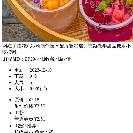
网红手搓花式冰粉制作技术配方教程培训视频教学甜品糖水小
吃摆摊

作品ID：ZP2044
/

收藏
/

纠错
更新：
2023-12-10
下载：
0 次
人气：
5
大小：
0.00字节
原价：
¥
7.18
附件价格
¥
3.59

7折
普通会员
¥
2.51

强烈推荐
超级会员
免费下载