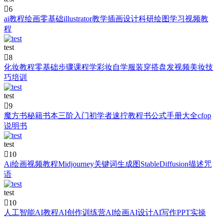

6
ai教程绘画零基础illustrator教学插画设计科研绘图学习视频教
程
test

8
化妆教程零基础步骤课程学彩妆自学服装穿搭盘发视频美妆技
巧培训
test

9
魔方书秘籍书本三阶入门初学者速拧教程书公式手册大全cfop
说明书
test

10
Ai绘画视频教程Midjourney关键词生成图StableDiffusion描述咒
语
test

10
人工智能AI教程AI创作训练营AI绘画AI设计AI写作PPT实操