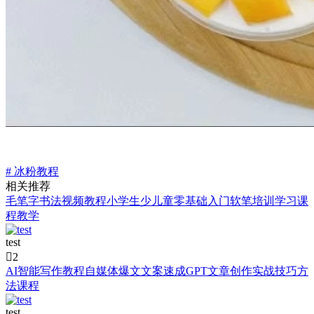
# 冰粉教程
相关推荐
毛笔字书法视频教程小学生少儿童零基础入门软笔培训学习课
程教学
test

2
AI智能写作教程自媒体爆文文案速成GPT文章创作实战技巧方
法课程
test