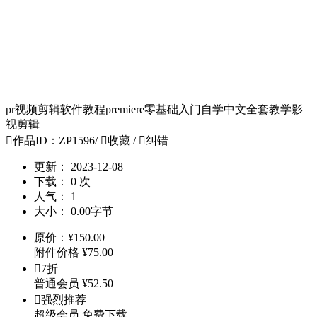
pr视频剪辑软件教程premiere零基础入门自学中文全套教学影
视剪辑

作品ID：ZP1596
/

收藏
/

纠错
更新：
2023-12-08
下载：
0 次
人气：
1
大小：
0.00字节
原价：
¥
150.00
附件价格
¥
75.00

7折
普通会员
¥
52.50

强烈推荐
超级会员
免费下载