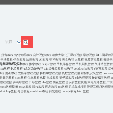
资源
程
拼音教程
营销管理教程
会计视频教程
哈佛大学公开课程视频
早教视频
幼儿园课程
书法教程
钓鱼教程
绘画教程
AI教程
钢琴教程
美食教程
ps教程
视频剪辑教程
安静书
视频教程2023
程
python教程
按摩教程
推拿教程
eclipse教程
手机维修教程
手机刷机教程
气球造型教程
索
cript教程
包装教程
u盘装系统教程
win10安装教程
c#教程
solidworks教程
c语言教程
粽
教程
漫画教程
太极拳教程视频
传播学教程视频
奥数教程视频
虚拟机安装教程
procre
频
舞蹈教程
spss教程
蛋糕教程视频
滑板教程
架子鼓教程
cdr教程视频
按键精灵教程
a
教程视频
乒乓球教程
口琴教程
vba教程
插花教程
剪头发教程视频
家电维修教程
广场
access教程视频
ansys教程
眼妆教程
理发教程
ros教程
系统集成项目管理工程师教程视
sketchup教程
粤语教程
coreldraw教程
剪发教程
node.js教程
latex教程