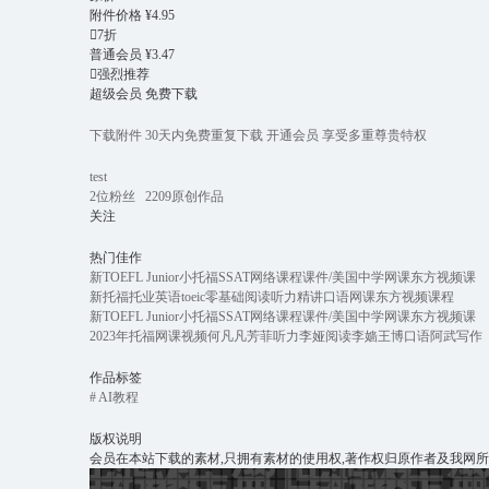
附件价格
¥
4.95

7折
普通会员
¥
3.47

强烈推荐
超级会员
免费下载
下载附件
30天内免费重复下载
开通会员
享受多重尊贵特权
test
2
位粉丝
2209
原创作品
关注
热门佳作
新TOEFL Junior小托福SSAT网络课程课件/美国中学网课东方视频课
新托福托业英语toeic零基础阅读听力精讲口语网课东方视频课程
新TOEFL Junior小托福SSAT网络课程课件/美国中学网课东方视频课
2023年托福网课视频何凡凡芳菲听力李娅阅读李嫱王博口语阿武写作
作品标签
# AI教程
版权说明
会员在本站下载的素材,只拥有素材的使用权,著作权归原作者及我网