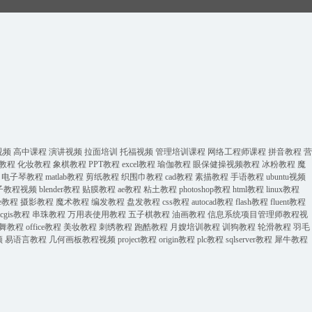
视频
高中课程
演讲视频
拉面培训
托福视频
管理培训课程
网络工程师课程
拼音教程
营
教程
化妆教程
象棋教程
PPT教程
excel教程
瑜伽教程
眼保健操视频教程
冰粉教程
魔
电子琴教程
matlab教程
剪纸教程
织围巾教程
cad教程
素描教程
手语教程
ubuntu视频
子教程视频
blender教程
贴膜教程
ae教程
粘土教程
photoshop教程
html教程
linux教程
ate教程
摄影教程
魔术教程
编发教程
盘发教程
css教程
autocad教程
flash教程
fluent教程
rcgis教程
串珠教程
万用表使用教程
五子棋教程
油画教程
信息系统项目管理师教程视
舞教程
office教程
美妆教程
刺绣教程
跑酷教程
月嫂培训教程
训狗教程
轮滑教程
羽毛
频
易语言教程
几何画板教程视频
project教程
origin教程
plc教程
sqlserver教程
犀牛教程