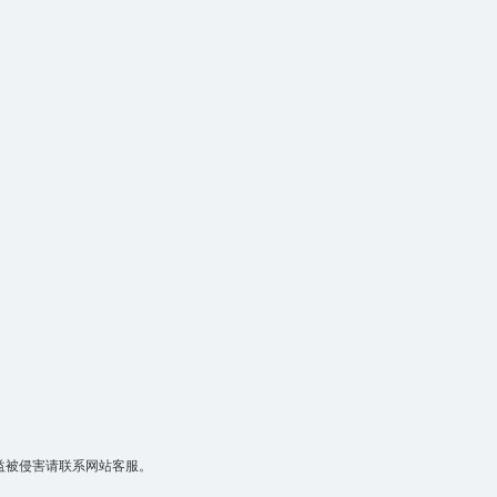
益被侵害请联系网站客服。