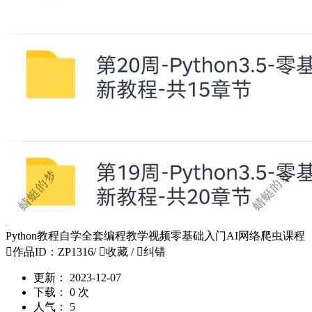
Python教程自学全套编程教学视频零基础入门AI网络爬虫课程

作品ID：ZP1316
/

收藏
/

纠错
更新：
2023-12-07
下载：
0 次
人气：
5