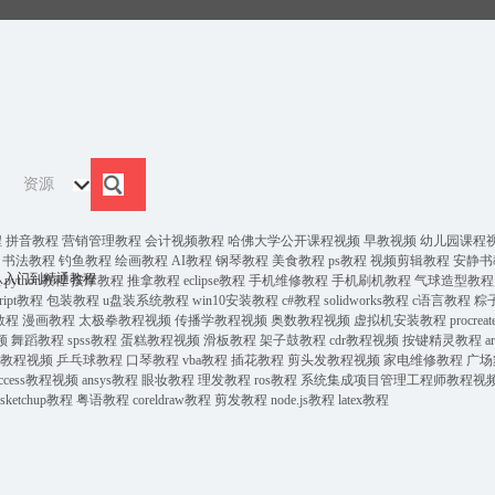
资源
程
拼音教程
营销管理教程
会计视频教程
哈佛大学公开课程视频
早教视频
幼儿园课程
书法教程
钓鱼教程
绘画教程
AI教程
钢琴教程
美食教程
ps教程
视频剪辑教程
安静书
从入门到精通教程
程
python教程
按摩教程
推拿教程
eclipse教程
手机维修教程
手机刷机教程
气球造型教程
索
cript教程
包装教程
u盘装系统教程
win10安装教程
c#教程
solidworks教程
c语言教程
粽
教程
漫画教程
太极拳教程视频
传播学教程视频
奥数教程视频
虚拟机安装教程
procre
频
舞蹈教程
spss教程
蛋糕教程视频
滑板教程
架子鼓教程
cdr教程视频
按键精灵教程
a
教程视频
乒乓球教程
口琴教程
vba教程
插花教程
剪头发教程视频
家电维修教程
广场
access教程视频
ansys教程
眼妆教程
理发教程
ros教程
系统集成项目管理工程师教程视
sketchup教程
粤语教程
coreldraw教程
剪发教程
node.js教程
latex教程