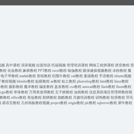
视频
高中课程
演讲视频
拉面培训
托福视频
管理培训课程
网络工程师课程
拼音教程
营
教程
化妆教程
象棋教程
PPT教程
excel教程
瑜伽教程
眼保健操视频教程
冰粉教程
魔
电子琴教程
matlab教程
剪纸教程
织围巾教程
cad教程
素描教程
手语教程
ubuntu视频
子教程视频
blender教程
贴膜教程
ae教程
粘土教程
photoshop教程
html教程
linux教程
ate教程
摄影教程
魔术教程
编发教程
盘发教程
css教程
autocad教程
flash教程
fluent教程
rcgis教程
串珠教程
万用表使用教程
五子棋教程
油画教程
信息系统项目管理师教程视
舞教程
office教程
美妆教程
刺绣教程
跑酷教程
月嫂培训教程
训狗教程
轮滑教程
羽毛
频
易语言教程
几何画板教程视频
project教程
origin教程
plc教程
sqlserver教程
犀牛教程