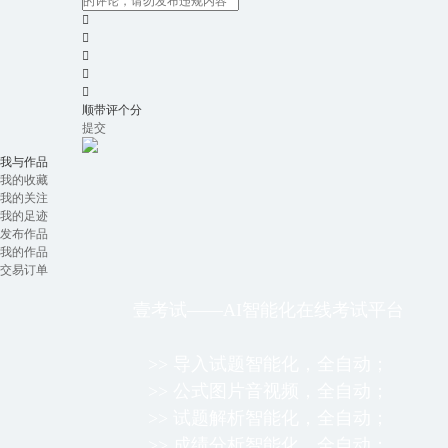





顺带评个分
提交
我与作品
我的收藏
我的关注
我的足迹
发布作品
我的作品
交易订单
壹考试——AI智能化在线考试平台
>> 导入试题智能化，全自动；
>> 公式图片音视频，全自动；
>> 试题解析智能化，全自动；
>> 成绩分析智能化，全自动；