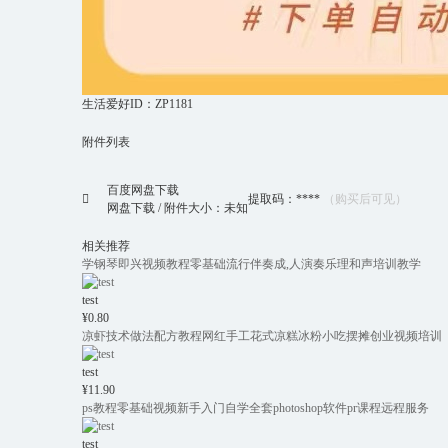
生活爱好ID：ZP1181
附件列表
百度网盘下载

提取码：****
（购买后可见）
网盘下载
/
附件大小：未知
相关推荐
学钢琴即兴视频教程零基础流行伴奏成,人演奏乐理和声培训教学
test
¥0.80
凉虾技术做法配方教程网红手工花式凉糕冰粉小吃摆摊创业视频培训
test
¥11.90
ps教程零基础视频新手入门自学全套photoshop软件pr课程远程服务
test