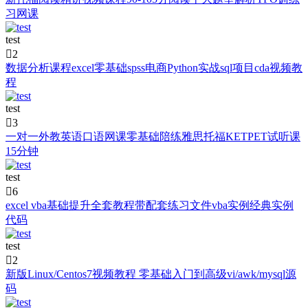
习网课
test

2
数据分析课程excel零基础spss电商Python实战sql项目cda视频教
程
test

3
一对一外教英语口语网课零基础陪练雅思托福KETPET试听课
15分钟
test

6
excel vba基础提升全套教程带配套练习文件vba实例经典实例
代码
test

2
新版Linux/Centos7视频教程 零基础入门到高级vi/awk/mysql源
码