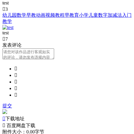
test

3
幼儿园数学早教动画视频教程早教育小学儿童数字加减法入门
教学
test

7
发表评论





提交

下载地址

百度网盘下载
附件大小：0.00字节