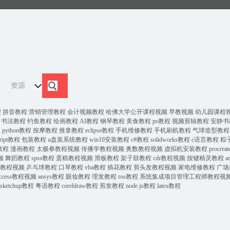
资源
程
拼音教程
营销管理教程
会计视频教程
哈佛大学公开课程视频
早教视频
幼儿园课程
书法教程
钓鱼教程
绘画教程
AI教程
钢琴教程
美食教程
ps教程
视频剪辑教程
安静书
程
python教程
按摩教程
推拿教程
eclipse教程
手机维修教程
手机刷机教程
气球造型教程
索
cript教程
包装教程
u盘装系统教程
win10安装教程
c#教程
solidworks教程
c语言教程
粽
教程
漫画教程
太极拳教程视频
传播学教程视频
奥数教程视频
虚拟机安装教程
procre
频
舞蹈教程
spss教程
蛋糕教程视频
滑板教程
架子鼓教程
cdr教程视频
按键精灵教程
a
教程视频
乒乓球教程
口琴教程
vba教程
插花教程
剪头发教程视频
家电维修教程
广场
access教程视频
ansys教程
眼妆教程
理发教程
ros教程
系统集成项目管理工程师教程视
sketchup教程
粤语教程
coreldraw教程
剪发教程
node.js教程
latex教程