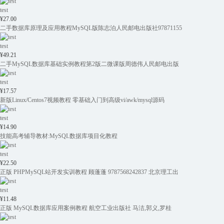
test
¥27.00
二手数据库原理及应用教程MySQL版陈志泊人民邮电出版社97871155
test
¥49.21
二手MySQL数据库基础实例教程第2版二微课版周德伟人民邮电出版
test
¥17.57
新版Linux/Centos7视频教程 零基础入门到高级vi/awk/mysql源码
test
¥14.90
技能高考辅导教材:MySQL数据库项目化教程
test
¥22.50
正版 PHPMySQL站开发实训教程 顾蓬蓬 9787568242837 北京理工出
test
¥11.48
正版 MySQL数据库应用案例教程 航空工业出版社 马洁,郭义,罗桂