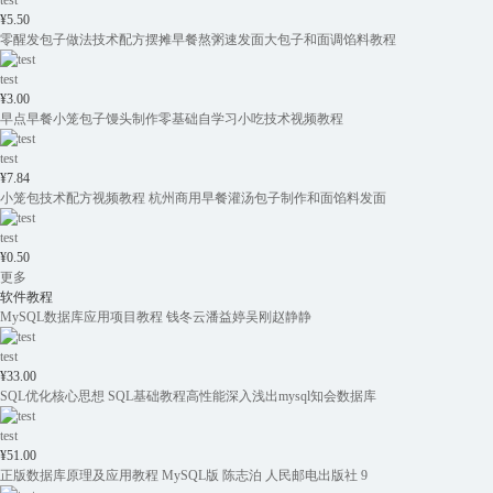
test
¥5.50
零醒发包子做法技术配方摆摊早餐熬粥速发面大包子和面调馅料教程
test
¥3.00
早点早餐小笼包子馒头制作零基础自学习小吃技术视频教程
test
¥7.84
小笼包技术配方视频教程 杭州商用早餐灌汤包子制作和面馅料发面
test
¥0.50
更多
软件教程
MySQL数据库应用项目教程 钱冬云潘益婷吴刚赵静静
test
¥33.00
SQL优化核心思想 SQL基础教程高性能深入浅出mysql知会数据库
test
¥51.00
正版数据库原理及应用教程 MySQL版 陈志泊 人民邮电出版社 9