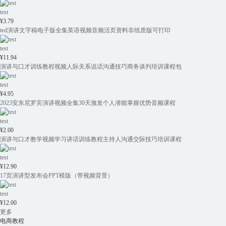
test
¥3.79
ted演讲文字稿电子版全集英语视频音频活页资料非纸质版可打印
test
¥11.94
演讲与口才训练教程视频人际关系说话沟通技巧商务谈判培训课程包
test
¥4.95
2023安东尼罗宾演讲视频全集30天激发个人潜能掌握优势音频课程
test
¥2.00
演讲与口才教学视频学习讲话训练教程主持人沟通交际技巧培训课程
test
¥12.90
17页演讲型发布会PPT模版（带视频背景）
test
¥12.00
更多
电商教程