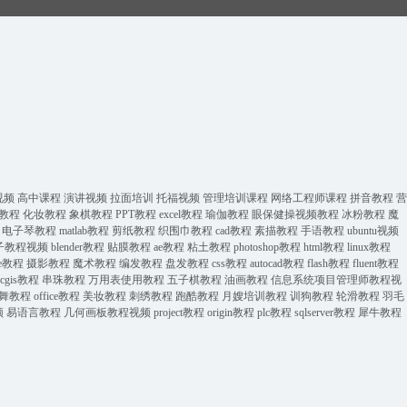
视频
高中课程
演讲视频
拉面培训
托福视频
管理培训课程
网络工程师课程
拼音教程
营
教程
化妆教程
象棋教程
PPT教程
excel教程
瑜伽教程
眼保健操视频教程
冰粉教程
魔
电子琴教程
matlab教程
剪纸教程
织围巾教程
cad教程
素描教程
手语教程
ubuntu视频
子教程视频
blender教程
贴膜教程
ae教程
粘土教程
photoshop教程
html教程
linux教程
ate教程
摄影教程
魔术教程
编发教程
盘发教程
css教程
autocad教程
flash教程
fluent教程
rcgis教程
串珠教程
万用表使用教程
五子棋教程
油画教程
信息系统项目管理师教程视
舞教程
office教程
美妆教程
刺绣教程
跑酷教程
月嫂培训教程
训狗教程
轮滑教程
羽毛
频
易语言教程
几何画板教程视频
project教程
origin教程
plc教程
sqlserver教程
犀牛教程